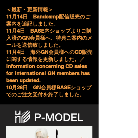
＜最新・更新情報＞
11月14日 Bandcamp配信販売のご
案内を追記しました。
11月4日 BASE内ショップよりご購
入済のGN会員様へ、特典ご案内のメ
ールを送信致しました。
11月4日 海外GN会員様へのCD販売
に関する情報を更新しました。／
Information concerning CD sales
for international GN members has
been updated.
10月28日 GN会員様BASEショップ
でのご注文受付を終了しました。