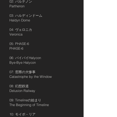
02: パルテノン
Parthenon
03: ハルディンドーム
Haldyn Dome
04: ヴェロニカ
Veronica
05: PHASE-6
PHASE-6
06: バイバイHalycon
Bye-Bye Halycon
07: 窓際の大惨事
Catastrophe by the Window
08: 幻想鉄道
Delusion Railway
09: Timelineの始まり
The Beginning of Timeline
10: モイポ－リア