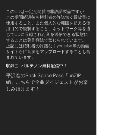
このCDは一定期間貸与非許諾製品ですが、
この期間経過後も権利者の許諾無く賃貸業に
使用すること、また個人的な範囲を超える使
用目的で複製すること、ネットワーク等を通
じてCDに収録された音を送信できる状態に
することは著作権法で禁じられています。
上記には権利者の許諾なくyoutube等の動画
サイトらに音源をアップロードすることも含
まれています。
収録曲 パルテノン無料配信中！
平沢進のBack Space Pass「unZIP
編」こちらで全曲ダイジェストがお楽
しみ頂けます！