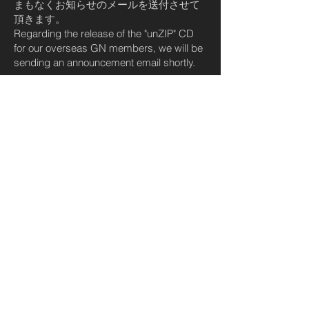
まもなくお知らせのメールを送付させて
頂きます。
Regarding the release of the "unZIP" CD
for our overseas GN members, we will be
sending an announcement email shortly.
Bandcampにてデジタル配信販売を
開始します。
11月17日日本時間17時より、「unZIP」
の配信販売をBandcampにて開始致しま
す。
https://susumuhirasawa.bandcamp.com/
Digital distribution of Kaku P-MODEL's 4th
album, "unZIP," will begin on Bandcamp.
Scheduled to be released on November
17th at 17:00 JST!