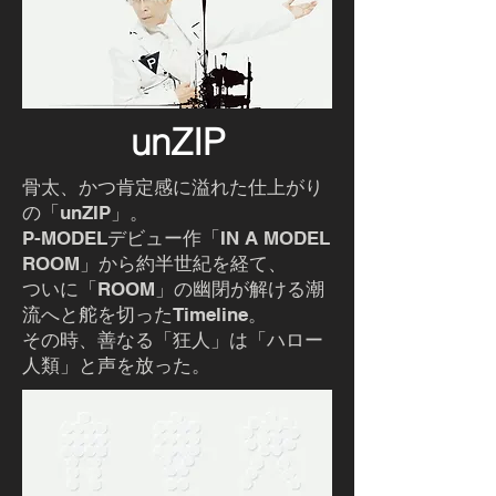
unZIP
骨太、かつ肯定感に溢れた仕上がり
の「unZIP」。
P-MODELデビュー作「IN A MODEL
ROOM」から約半世紀を経て、
ついに「ROOM」の幽閉が解ける潮
流へと舵を切ったTimeline。
その時、善なる「狂人」は「ハロー
人類」と声を放った。