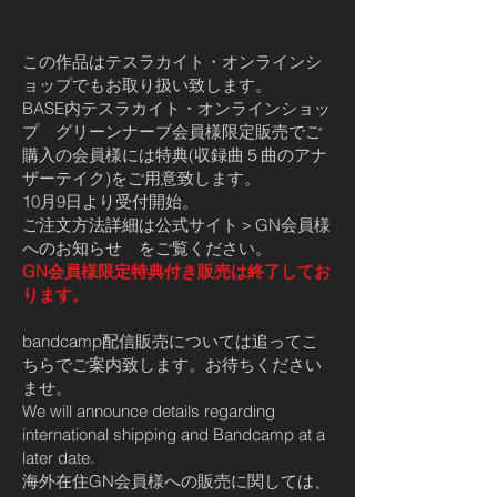
この作品はテスラカイト・オンラインシ
ョップでもお取り扱い致します。
BASE内テスラカイト・オンラインショッ
プ グリーンナーブ会員様限定販売でご
購入の会員様には特典(収録曲５曲のアナ
ザーテイク)をご用意致します。
10月9日より受付開始。
ご注文方法詳細は公式サイト＞GN会員様
へのお知らせ をご覧ください。
GN会員様限定特典付き販売は終了してお
ります。
bandcamp配信販売については追ってこ
ちらでご案内致します。お待ちください
ませ。
We will announce details regarding
international shipping and Bandcamp at a
later date.
海外在住GN会員様への販売に関しては、