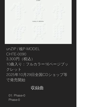
unZIP / 核P-MODEL
CHTE-0090
3,300円（税込）
​10曲入り：フルカラー16ページブッ
クレット
​2025年10月29日全国CDショップ等
で発売開始
収録曲
01: Phase-0
Phase-0