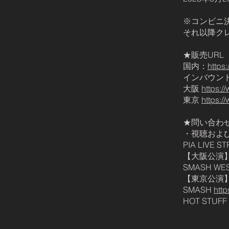
※コンビニ
それ以降ク
★販売URL
国内：
https
インバウンド(o
大阪
https:/
東京
https:/
★問い合わ
・視聴およ
PIA LIV
【大阪公演
SMASH WE
【東京公演
SMASH
http
HOT STUFF