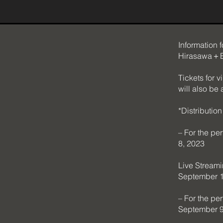
Information
Hirasawa＋
Tickets for 
will also be
*Distributio
– For the pe
8, 2023
Live Streami
September 1
– For the pe
September 9