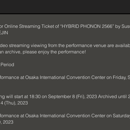
 for Online Streaming Ticket of “HYBRID PHONON 2566” by Su
EJIN
video streaming viewing from the performance venue are availab
 an archive, please enjoy the performance!
n Period
rformance at Osaka International Convention Center on Friday,
ng will start at 18:30 on September 8 (Fri), 2023 Archived until 
4 (Thu), 2023
rformance at Osaka International Convention Center on Saturda
, 2023