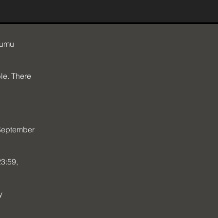
sumu
le. There
 September
23:59,
y