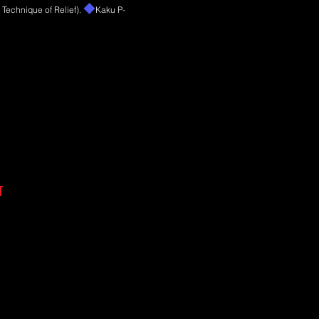
◆
m Tec
hnique of Relief).
Kaku P-
T