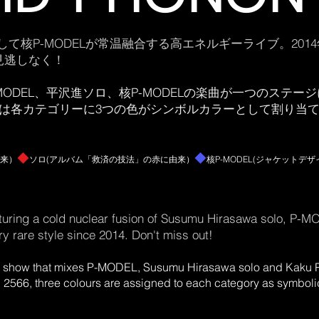
そして核P-MODELが常温融合する高エネルギーライブ。20
見逃しなく！
はP-MODEL、平沢進ソロ、核P-MODELの楽曲が一つのス
 2566では各カテゴリーに3つの色がシンボルカラーとして割り
​◆
◆
来）
ソロ(アルバム「救
済の技法」の赤に由来）
核P-MODEL(ジャケットデ
ザ
aturing a cold nuclear fusion of Susumu Hirasawa solo, P
r
y rare style since 2014. Don't miss out!
 show that mixes P-MODEL, Susumu Hirasawa solo and Kaku
66, three colours are assigned to each category as symbolic