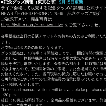
■記念グッズ情報（東京公演）
9月15日更新
ライブ会場にて販売する記念グッズの詳細は公式サイ
NEWS
「HYBRID PHONON 2566 記念グッズご紹介」
ご確認下さい。商品写真は
https://twitter.com/Hirasawa_Live
をご覧下さいませ。
会場販売は当日の公演チケットをお持ちの方のみご利用いた
ます。
お支払は現金のみの取扱となります。
グッズ販売は、13時半より開始致します。（開始時間の変更
しません。）物販待機列は12時から会場の状況を鑑みたうえ
場所を決定し形成いたします。会場等の都合上、12時前には
できませんので、整列開始前のご来場、また会場周辺での待
お控えください。また、当日現場の状況に応じたお願いが出
る可能性がございますので現地係員の指示に従っていただき
ようお願いいたします。
The consert m
emorative items will be available for purchase a
1:30 p.m.​
後日（10月上旬開始予定）、全商品の通販もございます。詳
追って、ご案内致します。