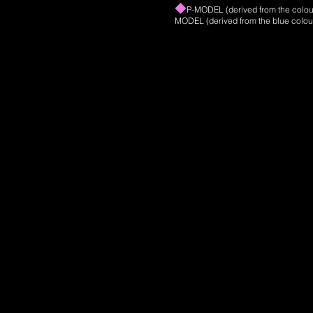
◆
P-MODEL (derived from the colour o
MODEL (derived from the blue colou