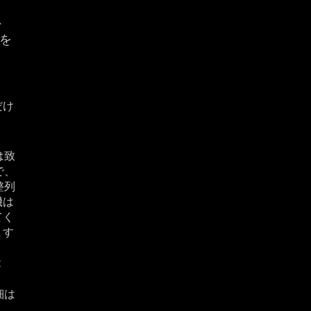
ト
を
だけ
は致
で、
整列
機は
てく
ます
t
細は